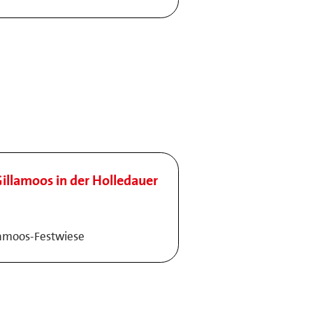
illamoos in der Holledauer
lamoos-Festwiese