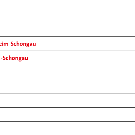
heim-Schongau
im-Schongau
g