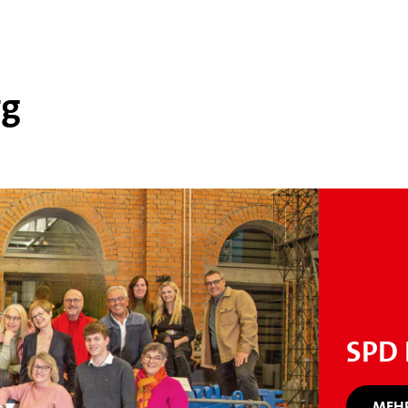
rg
SPD 
MEHR