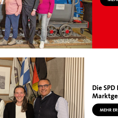
Die SPD 
Marktge
MEHR ER